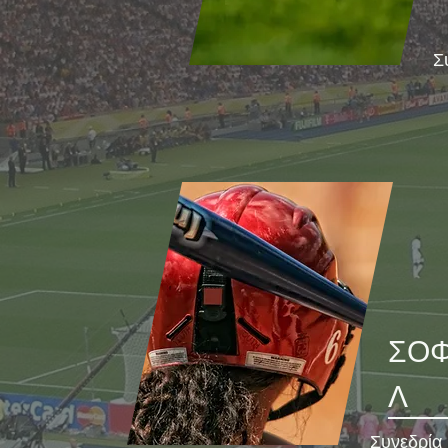
Σ
ΣΟ
Λ
Συνεδρία 