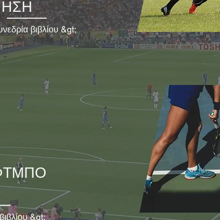
ΗΣΗ
υνεδρία βιβλίου &gt;
ΦΤΜΠΟ
βιβλίου &gt;