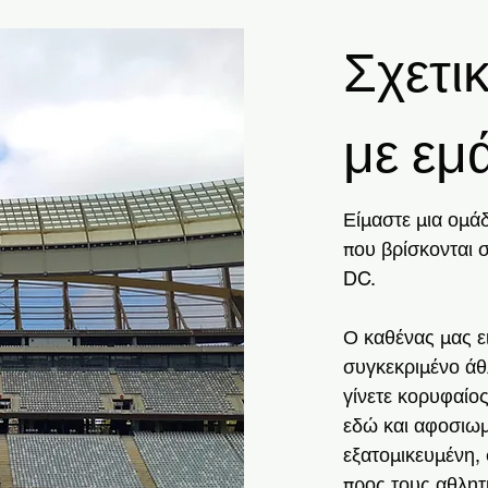
Σχετι
με εμ
Είμαστε μια ομά
που βρίσκονται 
DC. ​
Ο καθένας μας ε
συγκεκριμένο άθλ
γίνετε κορυφαίο
εδώ και αφοσιωμ
εξατομικευμένη,
προς τους αθλητ