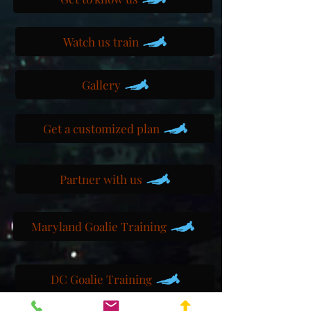
Watch us train
Gallery
Get a customized plan
Partner with us
Maryland Goalie Training
DC Goalie Training