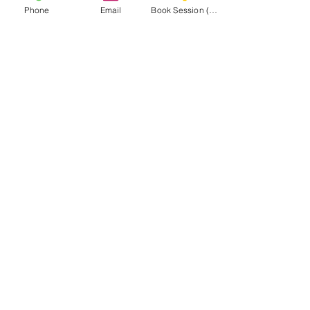
Phone
Email
Book Session (Scroll Down)
Virginia Goalie Training
(301) 215-2275
Με περηφάνια χορηγία από:
Κέντρο Νευρομυϊκής και Μασάζ Αποκατάστασης
ΠΛΟΗΓΗΣΤΕ ΣΤΗΝ
ΙΣΤΟΣΕΛΙΔΑ
MASA