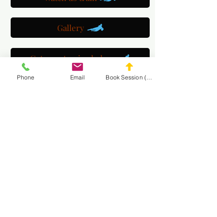
Gallery
Get a customized plan
Phone
Email
Book Session (Scroll Down)
Partner with us
Maryland Goalie Training
DC Goalie Training
Virginia Goalie Training