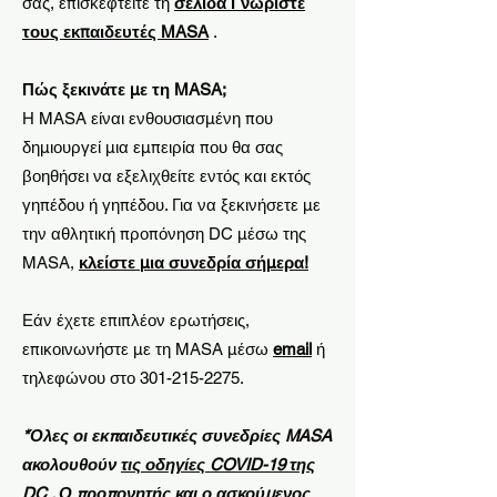
σας, επισκεφτείτε τη
σελίδα Γνωρίστε
τους εκπαιδευτές MASA
.
Πώς ξεκινάτε με τη MASA;
Η MASA είναι ενθουσιασμένη που
δημιουργεί μια εμπειρία που θα σας
βοηθήσει να εξελιχθείτε εντός και εκτός
γηπέδου ή γηπέδου. Για να ξεκινήσετε με
την αθλητική προπόνηση DC μέσω της
MASA,
κλείστε μια συνεδρία σήμερα!
Εάν έχετε επιπλέον ερωτήσεις,
επικοινωνήστε με τη MASA μέσω
email
ή
τηλεφώνου στο 301-215-2275.
*Όλες οι εκπαιδευτικές συνεδρίες MASA
ακολουθούν
τις οδηγίες COVID-19 της
DC
. Ο προπονητής και ο ασκούμενος