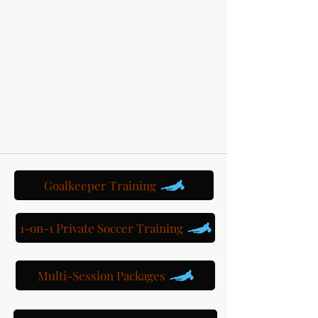
Κάντε κράτηση για μια προπονητική συνεδρία Maryland T-
Goalkeeper Training
1-on-1 Private Soccer Training
Multi-Session Packages