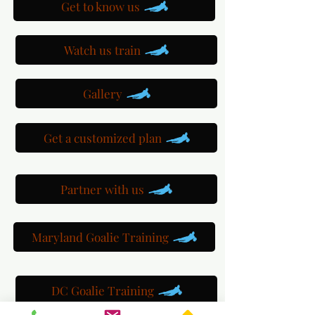
Get to know us
Watch us train
Gallery
Get a customized plan
Partner with us
Maryland Goalie Training
DC Goalie Training