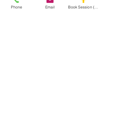
Phone
Email
Book Session (Scroll Down)
Virginia Goalie Training
(301) 215-2275
Με περηφάνια χορηγία από:
Κέντρο Νευρομυϊκής και Μασάζ Αποκατάστασης
ΠΛΟΗΓΗΣΤΕ ΣΤΗΝ
ΙΣΤΟΣΕΛΙΔΑ
MASA