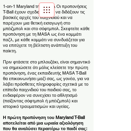
1-on-1 Maryland της MASA
Οι προπονήσεις
T-Ball έχουν σχεδιαστεί για να διδάξουν τις
βασικές αρχές του παιχνιδιού και να
Scroll Menu
παρέχουν μια θετική εισαγωγή στο
μπέιζμπολ και στο σόφτμπολ. Σκεφτείτε κάθε
προπόνηση με τη MASA ως ένα κομμάτι
παζλ, με κάθε κομμάτι να συνδυάζεται για
να επιτύχετε τη βέλτιστη ανάπτυξη του
παίκτη.
Πριν φτάσετε στο μπλουζάκι, είναι σημαντικό
να σημειώσετε ότι μόλις κλείσετε την πρώτη
προπόνηση, ένας εκπαιδευτής MASA T-Ball
θα επικοινωνήσει μαζί σας, ως γονέα, για να
λάβει πρόσθετες πληροφορίες σχετικά με το
επίπεδο παιχνιδιού του παιδιού σας, το
ενδιαφέρον να συνεχίσει το αθλητισμό
(παίζοντας σόφτμπολ ή μπέιζμπολ) και
ιστορικό τραυματισμών και υγείας.
Η πρώτη προπόνηση του Maryland T-Ball
αποτελείται από μια ωριαία αξιολόγηση
που θα αναλύσει περαιτέρω το παιδί σας: