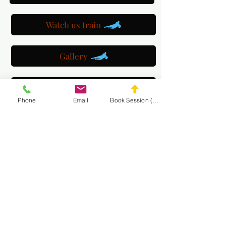
Watch us train
Gallery
Get a customized plan
Phone
Email
Book Session (Scroll Down)
Partner with us
Maryland Goalie Training
DC Goalie Training