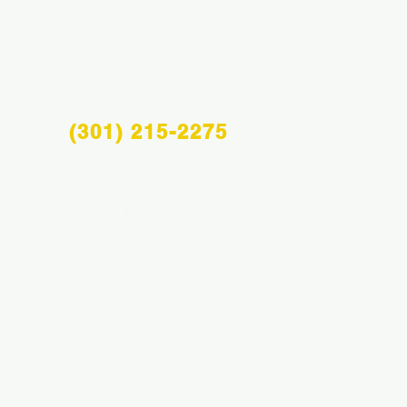
(301) 215-2275
Info@midatlanticsportsacademy.com