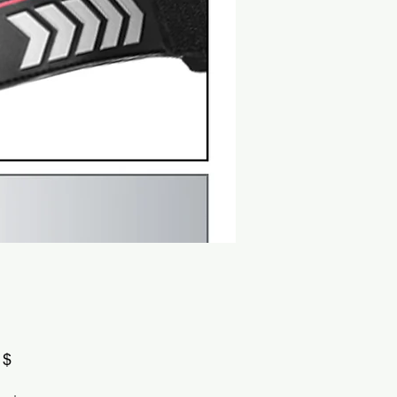
Τιμή
 $