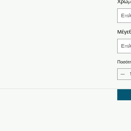
Χρώμ
Επι
Μέγε
Επι
Ποσότ
Ν