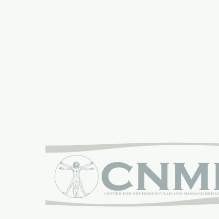
έων της DC
ς MASA