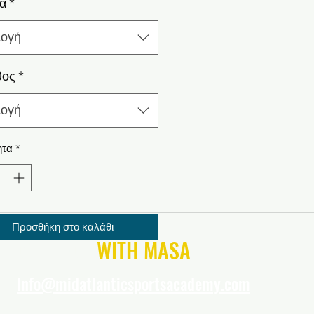
α
*
λογή
θος
*
λογή
ητα
*
Προσθήκη στο καλάθι
CONNECT
WITH MASA
Info@midatlanticsportsacademy.com