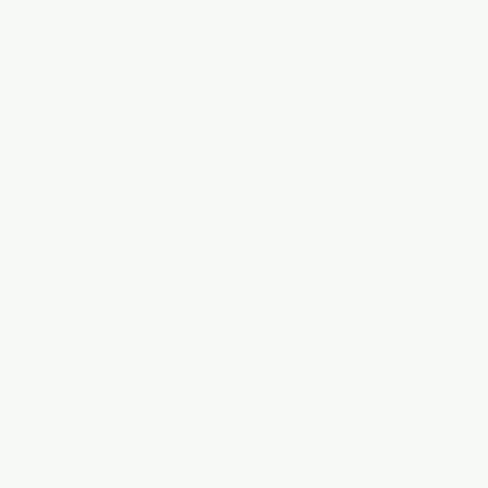
Μέριλαντ Αθλητική Προπό
Προπόνηση ποδοσφαίρου Ma
Προπόνηση τερματοφυλάκων
Προπόνηση τένις στο Μέριλα
Προπόνηση σόφτμπολ στο M
Αθλητική προπόνηση της Β
Προπόνηση ποδοσφαίρου της
Προπόνηση τερματοφύλακα π
Προπόνηση τένις της Βιρτζίν
Προπόνηση Σόφτμπολ της Βι
Προπόνηση Μπάσκετ Νέων τη
Προπόνηση ποδοσφαίρου Νέω
DC Sports Training
Προπόνηση ποδοσφαίρου D
Προπόνηση τερματοφυλάκω
Προπόνηση DC Softball