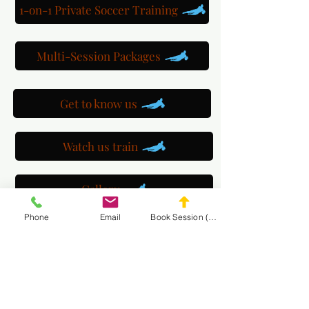
1-on-1 Private Soccer Training
Multi-Session Packages
Get to know us
Watch us train
Gallery
Phone
Email
Book Session (Scroll Down)
Get a customized plan
Partner with us