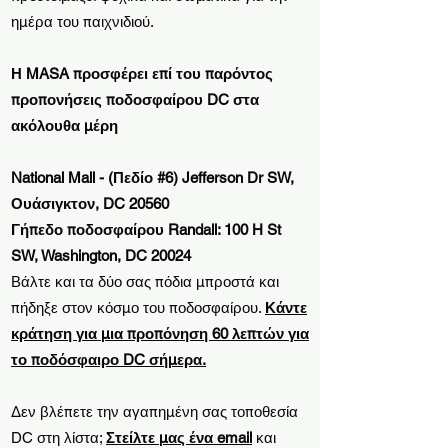
ημέρα του παιχνιδιού.
Η MASA προσφέρει επί του παρόντος
προπονήσεις ποδοσφαίρου DC στα
ακόλουθα μέρη
National Mall - (Πεδίο #6) Jefferson Dr SW,
Ουάσιγκτον, DC 20560
Γήπεδο ποδοσφαίρου Randall: 100 H St
SW, Washington, DC 20024
Βάλτε και τα δύο σας πόδια μπροστά και
πήδηξε στον κόσμο του ποδοσφαίρου.
Κάντε
κράτηση για μια προπόνηση 60 λεπτών για
το ποδόσφαιρο DC σήμερα.
Δεν βλέπετε την αγαπημένη σας τοποθεσία
DC στη λίστα;
Στείλτε μας ένα email
και