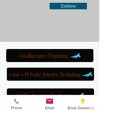
Στείλετε
Goalkeeper Training
1-on-1 Private Soccer Training
Multi-Session Packages
Phone
Email
Book Session (Scroll Down)
Get to know us
Watch us train